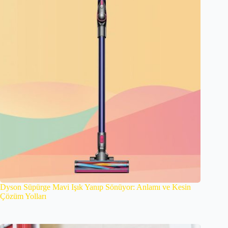
Dyson Süpürge Mavi Işık Yanıp Sönüyor: Anlamı ve Kesin
Çözüm Yolları