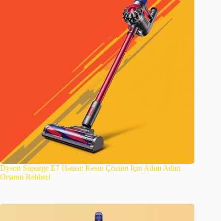
Dyson Süpürge E7 Hatası: Kesin Çözüm İçin Adım Adım
Onarım Rehberi