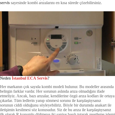
servis
sayesinde kombi arızalarını en kısa sürede çözebilirsiniz.
Neden
İstanbul ECA Servis
?
Her markanın çok sayıda kombi modeli bulunur. Bu modeller arasında
belirgin farklar vardır. Her sorunun aslında arıza olmadığını ifade
etmeliyiz. Ancak, bazı arızalar, kendilerine özgü arıza kodları ile ortaya
çıkarlar. Tüm ledlerin yanıp sönmesi sorunu ile karşılaştıysanız
sorunun ciddi olduğunu söyleyebiliriz. Böyle bir durumda anakart ile
iletişimin kesilmesi söz konusudur. Siz de bu arıza ile karşılaştıysanız
ilk olarak R konumlu düğmeye iki saniye basılı tutarak resetleme işlemi