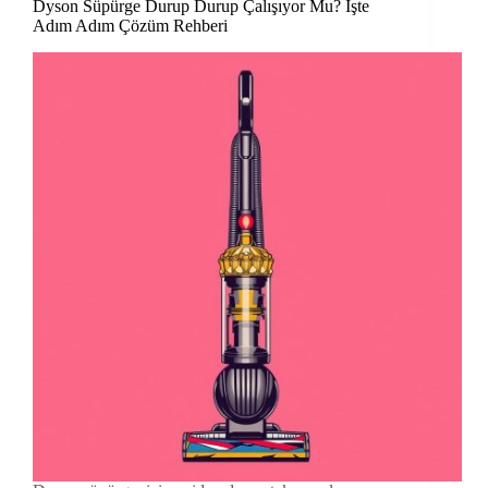
Dyson Süpürge Durup Durup Çalışıyor Mu? İşte
Adım Adım Çözüm Rehberi