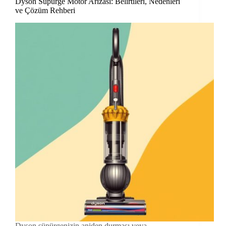
Dyson Süpürge Motor Arızası: Belirtileri, Nedenleri
ve Çözüm Rehberi
Dyson süpürgenizin aniden durması veya