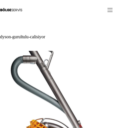
Skip
to
content
dyson-gurultulu-calisiyor