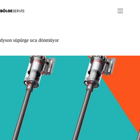
Skip
to
content
dyson süpürge ucu dönmüyor